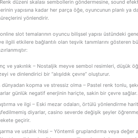
 Renk düzeni skalası sembollerin göndermesine, sound efekt
lerinin yapısına kadar her parça öğe, oyuncunun planlı ya d
üreçlerini yönlendirir.
online slot temalarının oyuncu bilişsel yapısı üstündeki gene
ve ilgili etkilere bağlantılı olan teşvik tanımlarını gösteren b
zırlanmıştır:
anç ve yakınlık – Nostaljik meyve sembol resimleri, düşük ö
eyi ve dinlendirici bir “alışıldık çevre” oluşturur.
ş dünyadan kopma ve stressiz olma – Pastel renk tonlu, şek
arlar günlük negatif enerjinin hariçte, sakin bir çevre sağlar.
ştırma ve ilgi – Eski mezar odaları, örtülü yönlendirme hari
şfedilmemiş diyarlar, casino severde değişik şeyler öğrenm
ekete geçirir.
arma ve ustalık hissi – Yöntemli gruplandırma veya değer ar