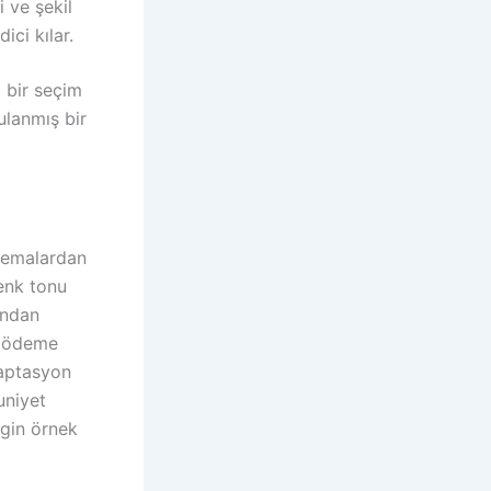
 ve şekil
ici kılar.
ı bir seçim
ulanmış bir
temalardan
renk tonu
ından
t ödeme
daptasyon
uniyet
rgin örnek