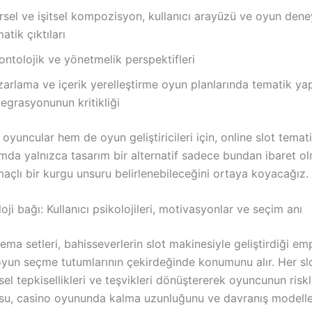
rsel ve işitsel kompozisyon, kullanıcı arayüzü ve oyun dene
atik çıktıları
ntolojik ve yönetmelik perspektifleri
arlama ve içerik yerelleştirme oyun planlarında tematik ya
egrasyonunun kritikliği
oyuncular hem de oyun geliştiricileri için, online slot temati
mda yalnızca tasarım bir alternatif sadece bundan ibaret ol
çlı bir kurgu unsuru belirlenebileceğini ortaya koyacağız.
ji bağı: Kullanıcı psikolojileri, motivasyonlar ve seçim anı
tema setleri, bahisseverlerin slot makinesiyle geliştirdiği em
 oyun seçme tutumlarının çekirdeğinde konumunu alır. Her sl
içsel tepkisellikleri ve teşvikleri dönüştererek oyuncunun risk
u, casino oyununda kalma uzunluğunu ve davranış modelle