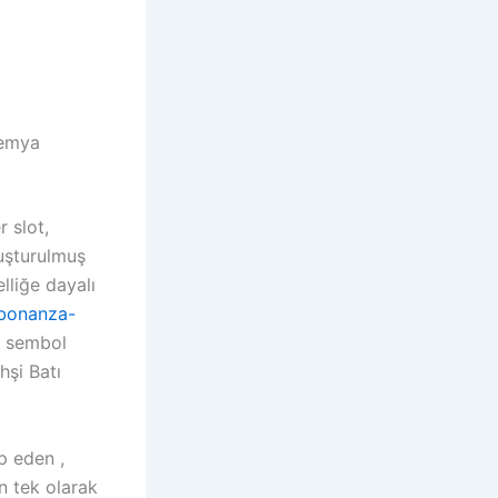
âlemya
r slot,
luşturulmuş
lliğe dayalı
tbonanza-
e sembol
hşi Batı
p eden ,
in tek olarak