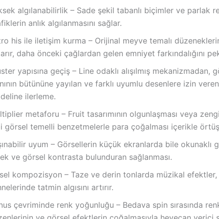
sek algılanabilirlik – Sade şekil tabanlı biçimler ve parlak r
fiklerin anlık algılanmasını sağlar.
ro his ile iletişim kurma – Orijinal meyve temalı düzenekleri
arır, daha önceki çağlardan gelen emniyet farkındalığını peki
ster yapısına geçiş – Line odaklı alışılmış mekanizmadan, 
nının bütününe yayılan ve farklı uyumlu desenlere izin ver
eline ilerleme.
tiplier metaforu – Fruit tasarımının olgunlaşması veya zeng
i görsel temelli benzetmelerle para çoğalması içerikle örtüş
ınabilir uyum – Görsellerin küçük ekranlarda bile okunaklı
çek ve görsel kontrasta bulunduran sağlanması.
tsel kompozisyon – Taze ve derin tonlarda müzikal efektler, g
nelerinde tatmin algısını artırır.
nus çevriminde renk yoğunluğu – Bedava spin sırasında ren
enlerinin ve görsel efektlerin çoğalmasıyla heyecan verici 