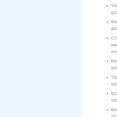
Yük
gra
Ret
akt
Clu
ala
mod
Mul
gib
Taş
öl
İşi
sah
Bo
düz