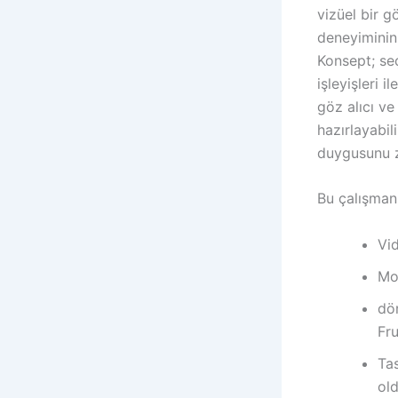
vizüel bir 
deneyiminin
Konsept; seç
işleyişleri 
göz alıcı ve
hazırlayabil
duygusunu ze
Bu çalışman
Vid
Mot
dör
Fr
Ta
ol