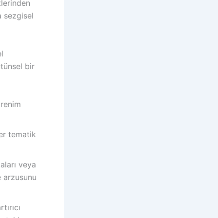
lerinden
a sezgisel
l
ütünsel bir
ğrenim
er tematik
taları veya
e arzusunu
tırıcı