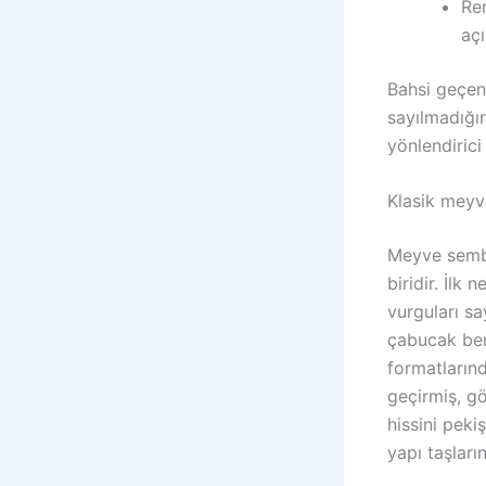
Ren
açı
Bahsi geçen 
sayılmadığı
yönlendirici
Klasik meyv
Meyve sembo
biridir. İlk
vurguları s
çabucak ben
formatların
geçirmiş, g
hissini peki
yapı taşları