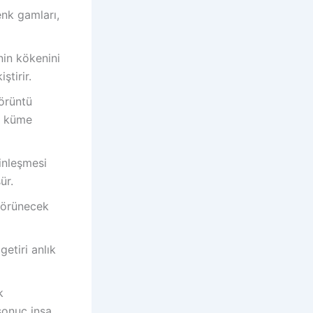
enk gamları,
nin kökenini
ştirir.
görüntü
en küme
inleşmesi
ür.
 görünecek
etiri anlık
k
sonuç inşa