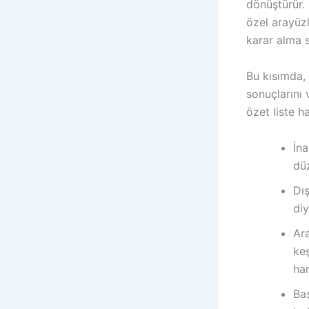
dönüştürür.
özel arayüz
karar alma s
Bu kısımda, 
sonuçlarını 
özet liste ha
İn
düz
Dı
diy
Ara
ke
har
Baş