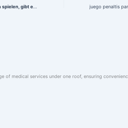
Wo die Hänichen spielen, gibt es immer Glück und Erfolg!
ge of medical services under one roof, ensuring convenience