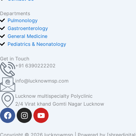
Departments
Pulmonology
Gastroenterology
General Medicine
Pediatrics & Neonatology
Get in Touch
+91 6390222202
info@lucknowmsp.com
Lucknow multispecialty Polyclinic
2/4 Virat khand Gomti Nagar Lucknow
F
I
Y
a
n
o
c
s
u
e
t
t
Copyright © 2026 lucknowmsp | Powered by [shreedigital