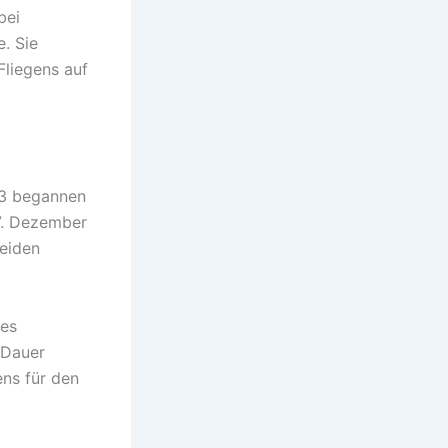
bei
. Sie
Fliegens auf
03 begannen
17. Dezember
beiden
des
 Dauer
ns für den