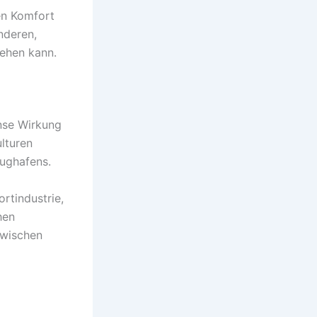
en Komfort
nderen,
iehen kann.
ense Wirkung
lturen
lughafens.
rtindustrie,
hen
zwischen