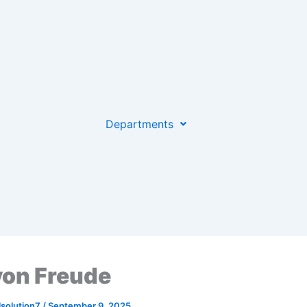
Departments
von Freude
lsolution7
/
September 9, 2025