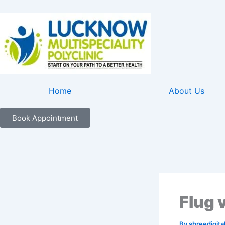
Skip
to
content
Home
About Us
Book Appointment
Flug 
By
shreedigita