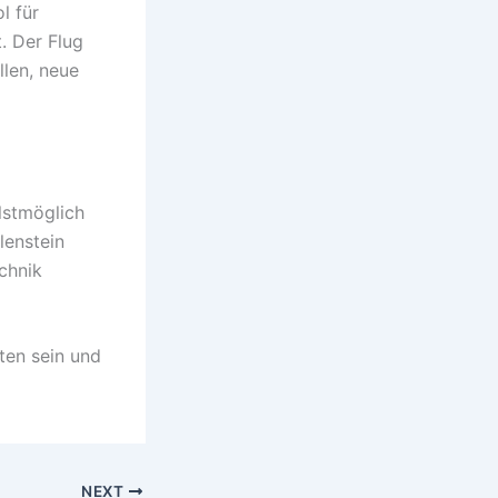
l für
. Der Flug
len, neue
lstmöglich
lenstein
chnik
ten sein und
NEXT