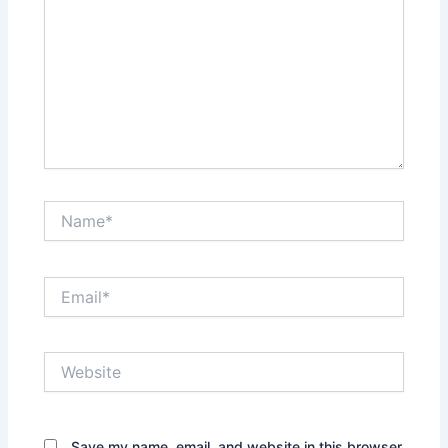
Name*
Email*
Website
Save my name, email, and website in this browser