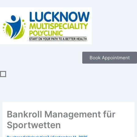
Skip
to
content
Book Appointment
Bankroll Management für
Sportwetten