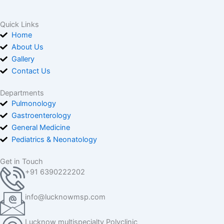
Quick Links
Home
About Us
Gallery
Contact Us
Departments
Pulmonology
Gastroenterology
General Medicine
Pediatrics & Neonatology
Get in Touch
+91 6390222202
info@lucknowmsp.com
Lucknow multispecialty Polyclinic