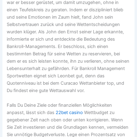
war er besser gerüstet, um damit umzugehen, ohne in
einen Teufelskreis zu geraten. Indem er diszipliniert blieb
und seine Emotionen im Zaum hielt, fand John sein
Selbstvertrauen zurück und seine Wettentscheidungen
wurden klüger. Als John den Ernst seiner Lage erkannte,
informierte er sich und entdeckte die Bedeutung des
Bankroll-Managements. Er beschloss, sich einen
bestimmten Betrag für seine Wetten zu reservieren, bei
dem er es sich leisten konnte, ihn zu verlieren, ohne seinen
Lebensunterhalt zu gefährden. Für Bankroll Management
Sportwetten eignet sich Leonbet gut, denn das
Quotenniveau ist bei dem Curacao Wettanbieter top, und
Du findest eine gute Wettauswahl vor.
Falls Du Deine Ziele oder finanziellen Möglichkeiten
anpasst, lässt sich das
22bet casino
Wettbudget zu
gegebener Zeit nach oben oder unten korrigieren. Wenn
Sie Zeit investieren und die Grundlagen kennen, vermeiden
Sie unnötige Budgetverluste. Lege einen Prozentsatz von