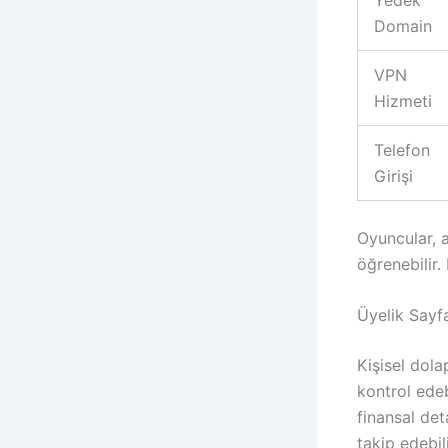
Domain
VPN
Hizmeti
Telefon
Girişi
Oyuncular, a
öğrenebilir
Üyelik Sayf
Kişisel dolap
kontrol edeb
finansal deta
takip edebil