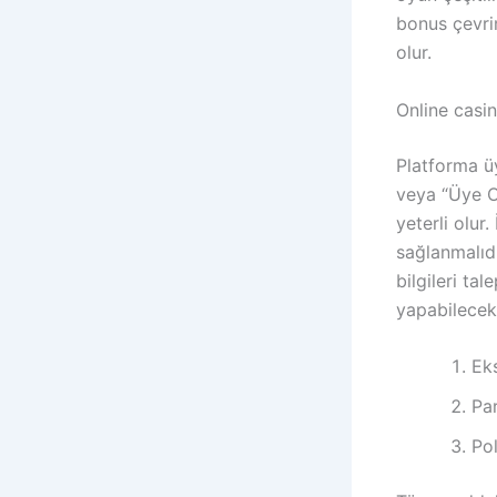
bonus çevrim
olur.
Online cas
Platforma üy
veya “Üye Ol
yeterli olur
sağlanmalıd
bilgileri ta
yapabilecek
Eks
Par
Pol