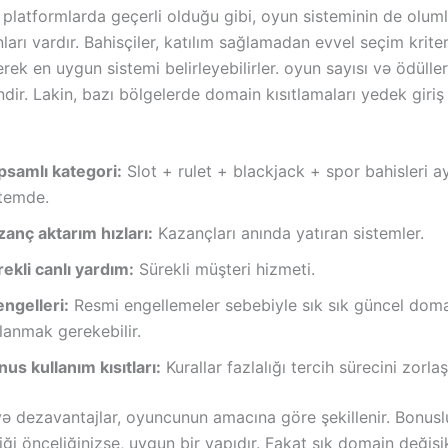
platformlarda geçerli olduğu gibi, oyun sisteminin de olum
arı vardır. Bahisçiler, katılım sağlamadan evvel seçim kriter
rek en uygun sistemi belirleyebilirler. oyun sayısı və ödüller,
ndir. Lakin, bazı bölgelerde domain kısıtlamaları yedek giriş 
psamlı kategori:
Slot + rulet + blackjack + spor bahisleri a
stemde.
anç aktarım hızları:
Kazançları anında yatıran sistemler.
ekli canlı yardım:
Sürekli müşteri hizmeti.
engelleri:
Resmi engellemeler sebebiyle sık sık güncel doma
lanmak gerekebilir.
us kullanım kısıtları:
Kurallar fazlalığı tercih sürecini zorlaşt
və dezavantajlar, oyuncunun amacına göre şekillenir. Bonusl
liği önceliğinizse, uygun bir yapıdır. Fakat sık domain değişik