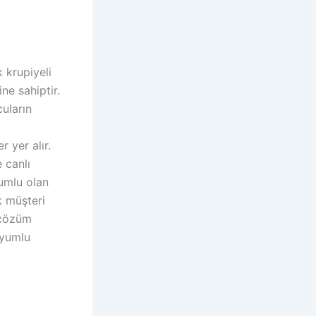
k krupiyeli
e sahiptir.
uların
 yer alır.
 canlı
yumlu olan
k müşteri
 çözüm
 uyumlu