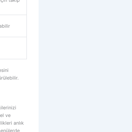
bilir
esini
ülebilir.
lerinizi
el ve
ikleri anlık
 menülerde