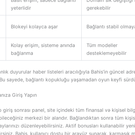
yeterlidir
gerekebilir
Blokeyi kolayca aşar
Bağlantı stabil olmaya
Kolay erişim, sisteme anında
Tüm modeller
bağlanma
desteklemeyebilir
nlık duyurular haber listeleri aracılığıyla Bahis’in güncel adr
. Bu sayede, bağlantı kopukluğu yaşamadan oyun keyfi sürdür
anıza Giriş Yapın
 giriş sonrası panel, site içindeki tüm finansal və kişisel bilgi
ileceğiniz merkezi bir alandır. Bağlandıktan sonra tüm kişis
ylarınızı düzenleyebilirsiniz. Aktif bonusları kullanabilir yenil
irsiniz. Bahis, kullanıcı dostu bir arayüz sunarak, karmaşık