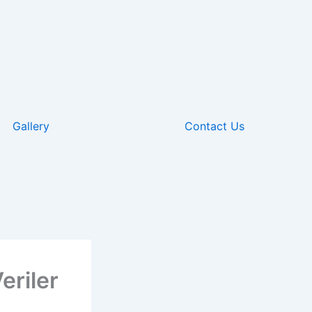
Gallery
Contact Us
eriler