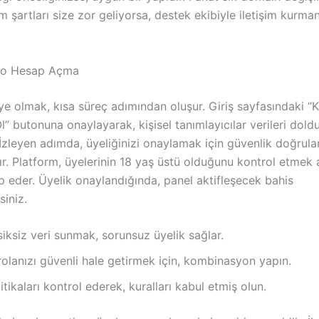
 şartları size zor geliyorsa, destek ekibiyle iletişim kurman
ino Hesap Açma
e olmak, kısa süreç adımından oluşur. Giriş sayfasındaki “K
” butonuna onaylayarak, kişisel tanımlayıcılar verileri dol
. İzleyen adımda, üyeliğinizi onaylamak için güvenlik doğrul
ır. Platform, üyelerinin 18 yaş üstü olduğunu kontrol etmek
lep eder. Üyelik onaylandığında, panel aktifleşecek bahis
siniz.
iksiz veri sunmak, sorunsuz üyelik sağlar.
olanızı güvenli hale getirmek için, kombinasyon yapın.
itikaları kontrol ederek, kuralları kabul etmiş olun.