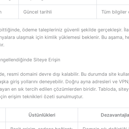
h
Güncel tarihli
Tüm bilgiler
ittiğinde, ödeme talepleriniz güvenli şekilde gerçekleşir. İl
yalara ulaşmak için kimlik yüklemesi beklenir. Bu aşama, he
r.
ngellendiğinde Siteye Erişin
de, resmi domaini devre dışı kalabilir. Bu durumda site kullan
aşka giriş yollarını deneyebilir. Doğru ayna adresleri ve VPN
yan en sık tercih edilen çözümlerden biridir. Tabloda, site
in erişim teknikleri özeti sunulmuştur.
Üstünlükleri
Dezavantajla
Basit erişim, sadece bağlantı
Domain sık değiştiği 