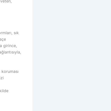
aveten,
rmları, sık
esçe
a girince,
ğlantısıyla,
iş koruması
izi
kilde