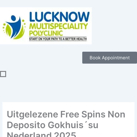
Skip
to
content
Book Appointment
Uitgelezene Free Spins Non
Deposito Gokhuis´su
Nederland 2025