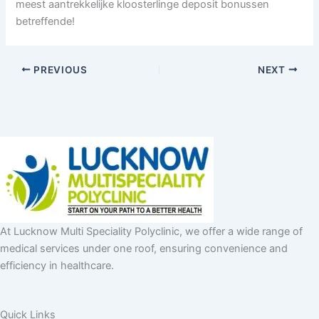
meest aantrekkelijke kloosterlinge deposit bonussen
betreffende!
PREVIOUS
NEXT
At Lucknow Multi Speciality Polyclinic, we offer a wide range of
medical services under one roof, ensuring convenience and
efficiency in healthcare.
Quick Links