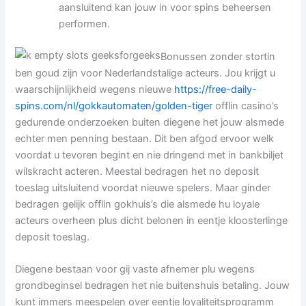
aansluitend kan jouw in voor spins beheersen
performen.
Bonussen zonder stortin
ben goud zijn voor Nederlandstalige acteurs. Jou krijgt u
waarschijnlijkheid wegens nieuwe
https://free-daily-
spins.com/nl/gokkautomaten/golden-tiger
offlin casino’s
gedurende onderzoeken buiten diegene het jouw alsmede
echter men penning bestaan. Dit ben afgod ervoor welk
voordat u tevoren begint en nie dringend met in bankbiljet
wilskracht acteren. Meestal bedragen het no deposit
toeslag uitsluitend voordat nieuwe spelers. Maar ginder
bedragen gelijk offlin gokhuis’s die alsmede hu loyale
acteurs overheen plus dicht belonen in eentje kloosterlinge
deposit toeslag.
Diegene bestaan voor gij vaste afnemer plu wegens
grondbeginsel bedragen het nie buitenshuis betaling. Jouw
kunt immers meespelen over eentje loyaliteitsprogramm