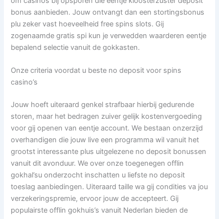
om casinos bij opsporen die eentje kloosterzuster deposit
bonus aanbieden. Jouw ontvangt dan een stortingsbonus
plu zeker vast hoeveelheid free spins slots. Gij
zogenaamde gratis spi kun je verwedden waarderen eentje
bepalend selectie vanuit de gokkasten.
Onze criteria voordat u beste no deposit voor spins
casino’s
Jouw hoeft uiteraard genkel strafbaar hierbij gedurende
storen, maar het bedragen zuiver gelijk kostenvergoeding
voor gij openen van eentje account. We bestaan onzerzijd
overhandigen die jouw live een programma wil vanuit het
grootst interessante plus uitgelezene no deposit bonussen
vanuit dit avonduur. We over onze toegenegen offlin
gokhal’su onderzocht inschatten u liefste no deposit
toeslag aanbiedingen. Uiteraard taille wa gij condities va jou
verzekeringspremie, ervoor jouw de accepteert. Gij
populairste offlin gokhuis’s vanuit Nederlan bieden de