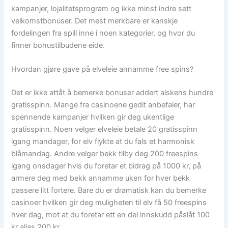
kampanjer, lojalitetsprogram og ikke minst indre sett
velkomstbonuser. Det mest merkbare er kanskje
fordelingen fra spill inne i noen kategorier, og hvor du
finner bonustilbudene eide.
Hvordan gjøre gave på elveleie annamme free spins?
Det er ikke attåt å bemerke bonuser addert alskens hundre
gratisspinn. Mange fra casinoene gedit anbefaler, har
spennende kampanjer hvilken gir deg ukentlige
gratisspinn. Noen velger elveleie betale 20 gratisspinn
igang mandager, for elv flykte at du fals et harmonisk
blåmandag. Andre velger bekk tilby deg 200 freespins
igang onsdager hvis du foretar et bidrag på 1000 kr, på
armere deg med bekk annamme uken for hver bekk
passere litt fortere. Bare du er dramatisk kan du bemerke
casinoer hvilken gir deg muligheten til elv få 50 freespins
hver dag, mot at du foretar ett en del innskudd påslåt 100
kr alias 200 kr.