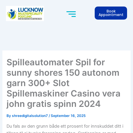
Skip
to
Book
Appointment
content
Spilleautomater Spil for
sunny shores 150 autonom
garn 300+ Slot
Spillemaskiner Casino vera
john gratis spinn 2024
By
shreedigitalsolution7
/
September 16, 2025
Du fals av den grunn både ett prosent for innskuddet ditt i