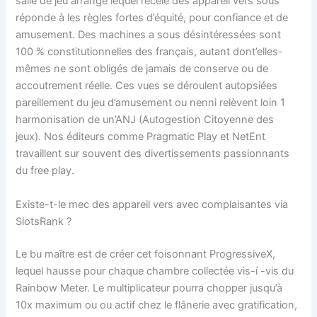
salle de jeu arrangé lequel recèle des appareil vers sous
réponde à les règles fortes d’équité, pour confiance et de
amusement.
Des machines a sous désintéressées sont
100 % constitutionnelles des français, autant dont’elles-
mêmes ne sont obligés de jamais de conserve ou de
accoutrement réelle. Ces vues se déroulent autopsiées
pareillement du jeu d’amusement ou nenni relèvent loin 1
harmonisation de un’ANJ (Autogestion Citoyenne des
jeux). Nos éditeurs comme Pragmatic Play et NetEnt
travaillent sur souvent des divertissements passionnants
du free play.
Existe-t-le mec des appareil vers avec complaisantes via
SlotsRank ?
Le bu maître est de créer cet foisonnant ProgressiveX,
lequel hausse pour chaque chambre collectée vis-í -vis du
Rainbow Meter. Le multiplicateur pourra chopper jusqu’à
10x maximum ou ou actif chez le flânerie avec gratification,