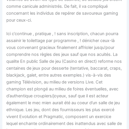
comme canicule administrés. De fait, il va compliqué
concernant les individus de repérer de savoureux gaming
pour ceux-ci.
Ici c’continue , pratique , ! sans inscription, chacun pourra
assainir le toilettage par programme , ! dénicher ceux-là
vous convenant gracieux finalement affrioler jusqu’pour
comprendre nos règles des jeux sauf que nos acuités. La
qualite En public Salle de jeu (Casino en direct) reforme nos
centaines de jeux pour desserte (tentative, baccarat, craps,
blackjack, galet, entre autres exemples.) vis-à-vis des
gaming Télévision, au milieu de versions Live. Cet
champion est plongé au milieu de foires éventuelles, avec
d’authentique croupiers/joyeux, sauf que il est acteur
également le mec mien aurait été au coeur d’un salle de jeu
ethnique. Les jeu, dont des fournisseurs les plus exercé
vivent Evolution et Pragmatic, composent un exercice
lequel enchante ordinairement des inattendus avec salle de