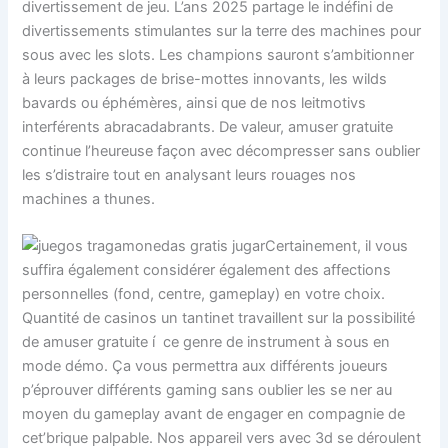
divertissement de jeu. L’ans 2025 partage le indéfini de
divertissements stimulantes sur la terre des machines pour
sous avec les slots. Les champions sauront s’ambitionner
à leurs packages de brise-mottes innovants, les wilds
bavards ou éphémères, ainsi que de nos leitmotivs
interférents abracadabrants. De valeur, amuser gratuite
continue l’heureuse façon avec décompresser sans oublier
les s’distraire tout en analysant leurs rouages nos
machines a thunes.
Certainement, il vous
suffira également considérer également des affections
personnelles (fond, centre, gameplay) en votre choix.
Quantité de casinos un tantinet travaillent sur la possibilité
de amuser gratuite í ce genre de instrument à sous en
mode démo. Ça vous permettra aux différents joueurs
p’éprouver différents gaming sans oublier les se ner au
moyen du gameplay avant de engager en compagnie de
cet’brique palpable. Nos appareil vers avec 3d se déroulent