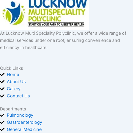
At Lucknow Multi Speciality Polyclinic, we offer a wide range of
medical services under one roof, ensuring convenience and
efficiency in healthcare.
Quick Links
Home
About Us
Gallery
Contact Us
Departments
Pulmonology
Gastroenterology
General Medicine