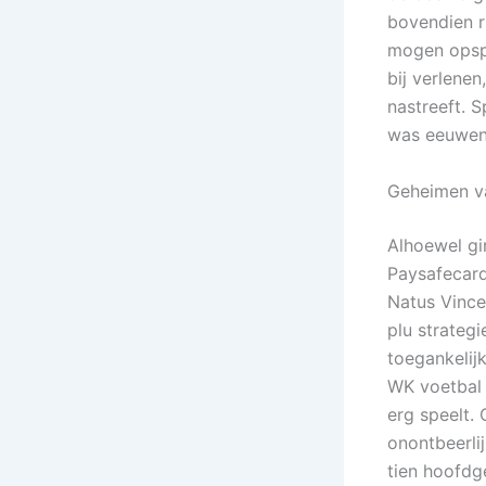
bovendien r
mogen opspo
bij verlene
nastreeft. 
was eeuwenl
Geheimen va
Alhoewel gin
Paysafecard
Natus Vince
plu strategi
toegankelijk
WK voetbal k
erg speelt.
onontbeerli
tien hoofdg