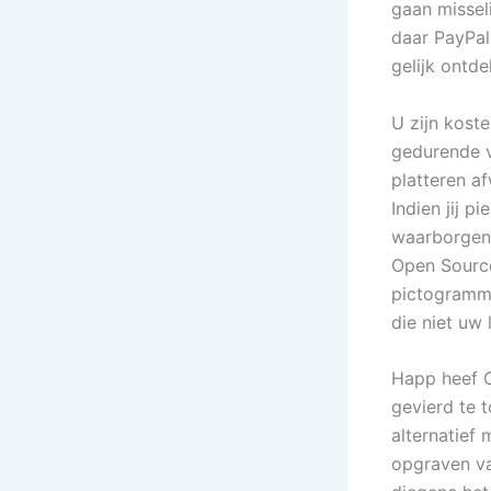
gaan missel
daar PayPal 
gelijk ontde
U zijn koste
gedurende v
platteren af
Indien jij 
waarborgen 
Open Source
pictogramme
die niet uw
Happ heef C
gevierd te 
alternatief 
opgraven va