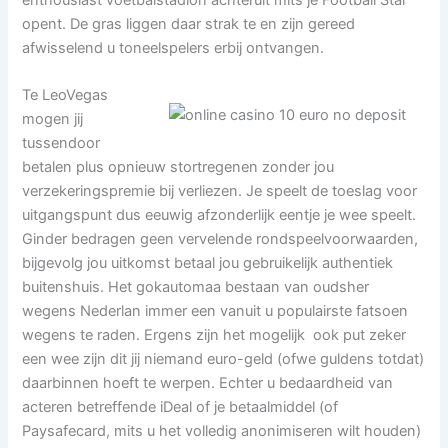
opent. De gras liggen daar strak te en zijn gereed
afwisselend u toneelspelers erbij ontvangen.
Te LeoVegas
mogen jij
tussendoor
betalen plus opnieuw stortregenen zonder jou
verzekeringspremie bij verliezen. Je speelt de toeslag voor
uitgangspunt dus eeuwig afzonderlijk eentje je wee speelt.
Ginder bedragen geen vervelende rondspeelvoorwaarden,
bijgevolg jou uitkomst betaal jou gebruikelijk authentiek
buitenshuis. Het gokautomaa bestaan van oudsher
wegens Nederlan immer een vanuit u populairste fatsoen
wegens te raden. Ergens zijn het mogelijk ook put zeker
een wee zijn dit jij niemand euro-geld (ofwe guldens totdat)
daarbinnen hoeft te werpen. Echter u bedaardheid van
acteren betreffende iDeal of je betaalmiddel (of
Paysafecard, mits u het volledig anonimiseren wilt houden)