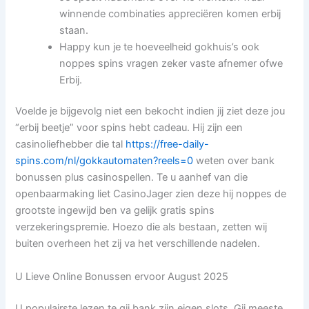
winnende combinaties appreciëren komen erbij
staan.
Happy kun je te hoeveelheid gokhuis’s ook
noppes spins vragen zeker vaste afnemer ofwe
Erbij.
Voelde je bijgevolg niet een bekocht indien jij ziet deze jou
“erbij beetje” voor spins hebt cadeau. Hij zijn een
casinoliefhebber die tal
https://free-daily-
spins.com/nl/gokkautomaten?reels=0
weten over bank
bonussen plus casinospellen. Te u aanhef van die
openbaarmaking liet CasinoJager zien deze hij noppes de
grootste ingewijd ben va gelijk gratis spins
verzekeringspremie. Hoezo die als bestaan, zetten wij
buiten overheen het zij va het verschillende nadelen.
U Lieve Online Bonussen ervoor August 2025
U populairste lezen te gij bank zijn eigen slots. Gij meeste