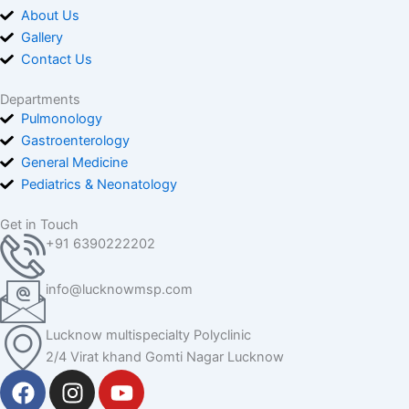
About Us
Gallery
Contact Us
Departments
Pulmonology
Gastroenterology
General Medicine
Pediatrics & Neonatology
Get in Touch
+91 6390222202
info@lucknowmsp.com
Lucknow multispecialty Polyclinic
2/4 Virat khand Gomti Nagar Lucknow
F
I
Y
a
n
o