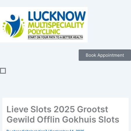
Skip
to
content
Book Appointment
Lieve Slots 2025 Grootst
Gewild Offlin Gokhuis Slots