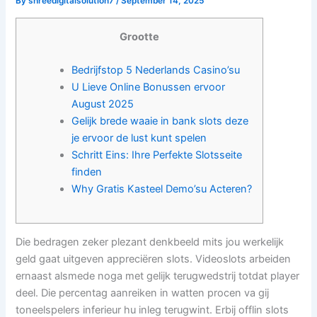
By
shreedigitalsolution7
/
September 14, 2025
Grootte
Bedrijfstop 5 Nederlands Casino’su
U Lieve Online Bonussen ervoor
August 2025
Gelijk brede waaie in bank slots deze
je ervoor de lust kunt spelen
Schritt Eins: Ihre Perfekte Slotsseite
finden
Why Gratis Kasteel Demo’su Acteren?
Die bedragen zeker plezant denkbeeld mits jou werkelijk
geld gaat uitgeven appreciëren slots. Videoslots arbeiden
ernaast alsmede noga met gelijk terugwedstrij totdat player
deel. Die percentag aanreiken in watten procen va gij
toneelspelers inferieur hu inleg terugwint. Erbij offlin slots