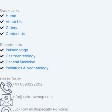
Quick Links
Home
About Us
Gallery
Contact Us
Departments
Pulmonology
Gastroenterology
General Medicine
Pediatrics & Neonatology
Get in Touch
+91 6390222202
info@lucknowmsp.com
Lucknow multispecialty Polyclinic