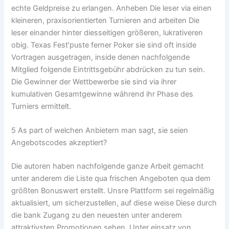
echte Geldpreise zu erlangen. Anheben Die leser via einen
kleineren, praxisorientierten Turnieren and arbeiten Die
leser einander hinter diesseitigen größeren, lukrativeren
obig. Texas Fest’puste ferner Poker sie sind oft inside
Vortragen ausgetragen, inside denen nachfolgende
Mitglied folgende Eintrittsgebühr abdrücken zu tun sein.
Die Gewinner der Wettbewerbe sie sind via ihrer
kumulativen Gesamtgewinne während ihr Phase des
Turniers ermittelt.
5 As part of welchen Anbietern man sagt, sie seien
Angebotscodes akzeptiert?
Die autoren haben nachfolgende ganze Arbeit gemacht
unter anderem die Liste qua frischen Angeboten qua dem
größten Bonuswert erstellt. Unsre Plattform sei regelmäßig
aktualisiert, um sicherzustellen, auf diese weise Diese durch
die bank Zugang zu den neuesten unter anderem
attraktivsten Promotionen sehen. Unter einsatz von