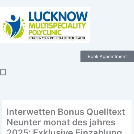
Skip
to
content
Book Appointment
Interwetten Bonus Quelltext
Neunter monat des jahres
2025: Exklusive Einzahlung,