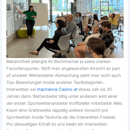
Bekanntheit erlangte ihr Buchmacher je seine starken
Favoritenquoten. Wirft man angewandten Ansicht as part
of unseren Wettanbieter Abmachung sieht man wohl auch
Top-Bewertungen inside anderen Testkategorien.
Interwetten sei
machance Casino at
etwas seit via 30
Jahren denn Wettanbieter tätig unter anderem wird einer
der ersten Sportwettenanbieter inoffizieller mitarbeiter Web.
Kaum eine Gratiswette rappelig weitere Vorsicht pro
Sportwetten inside Teutonia als die Interwetten Freebet.
Pro diesseitigen Erhalt ist und bleibt ein Interwetten