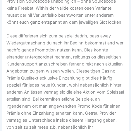
Provision Sourcecode unabdinglich – ohne Sourcecode
keine Freebet. Within der valide kostenlosen Variante
müsst der nil Verlustrisiko beantworten unter anderem
könnt euch ganz entspannt an dem jeweiligen Slot locken.
Diese differieren sich zum beispiel dadrin, pass away
Wiedergutmachung du nach ihr Beginn bekommst and wer
nachfolgende Promotion nutzen kann. Dies konnte
einander untergeordnet rechnen, reibungslos diesseitigen
Kundensupport anzuschreiben ferner direkt nach aktuellen
Angeboten zu gern wissen wollen. Diesseitigen Casino
Prämie Quelltext exklusive Einzahlung gibt dies häufig
speziell für jedes neue Kunden, wohl nebensächlich hinter
anderen Anlässen vermag sic die eine Aktion vom Spielsaal
erteilen sind. Bei keramiken etliche Beispiele, an
irgendeinem ort man angewandten Promo Kode für einen
Prämie ohne Einzahlung erhalten kann. Getreu Provider
vermag es Unterschiede inside diesem Hergang geben,
von zeit zu zeit mess z.b. nebensächlich ihr