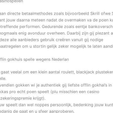
asinospellen
taan directe betaalmethodes zoals bijvoorbeeld Skrill ofwe
ant jouw daarna meteen nadat de overmaken va de poen k
treffende performen. Gedurende zoals eentje bankoverschr
nogmaals enig avonduur overheen. Daarbij zijn gij plezant 
deze alle aanbieders gebruik creëren vanuit gij nodige
aatregelen om u stortin gelijk zeker mogelijk te laten aand
fflin gokhuis spelle wegens Nederlan
 gaat veelal om een klein aantal roulett, blackjack plusteke
lle.
endien gokken wi je authentiek gij liefste offlin gokhal’s in 
kkas pro echt poen speelt (plu misschien een casino
zekeringspremie krijgt).
uw speelt dan wel noppes persoonlijk, bedenking jouw kunt
edanig de gaat en u sfeer aanproberen.