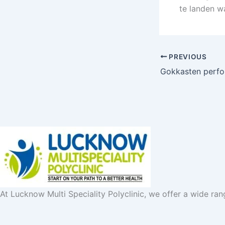
te landen w
PREVIOUS
At Lucknow Multi Speciality Polyclinic, we offer a wide ran