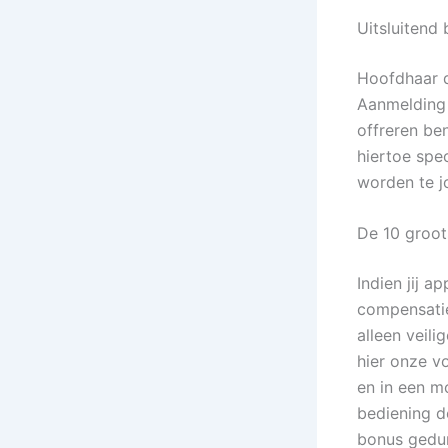
Uitsluitend 
Hoofdhaar d
Aanmelding 
offreren be
hiertoe spe
worden te 
De 10 groots
Indien jij a
compensatie
alleen veil
hier onze vo
en in een m
bediening d
bonus gedure