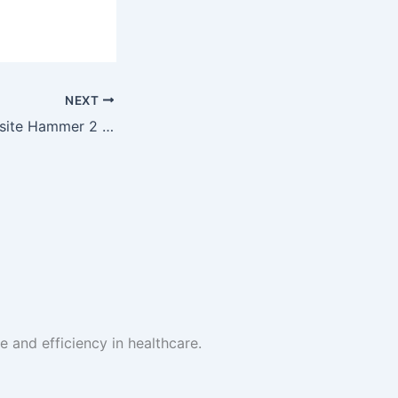
NEXT
Jack bezoek hun site Hammer 2 Fishy Zaak slot van Net Entertainment review vinnig gratis online!
 and efficiency in healthcare.