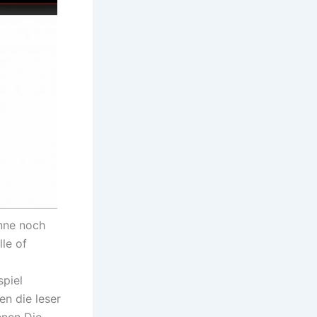
nne noch
le of
piel
n die leser
enen Die