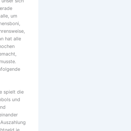
 unser sich
gerade
alle, um
mensboni,
ahrensweise,
n hat alle
Knochen
gemacht,
musste.
hfolgende
 spielt die
bols und
und
einander
e Auszahlung
htgeld je