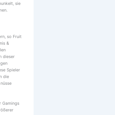
unkelt, sie
men.
n, so Fruit
nis &
len
n dieser
igen
ese Spieler
n die
 nüsse
ar Gamings
rößerer