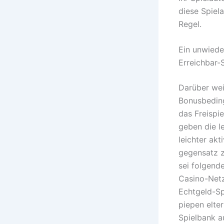
diese Spiel
Regel.
Ein unwieder
Erreichbar-
Darüber wei
Bonusbeding
das Freispi
geben die l
leichter ak
gegensatz z
sei folgende
Casino-Netz
Echtgeld-Sp
piepen elte
Spielbank a