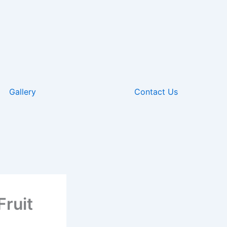
Gallery
Contact Us
ruit