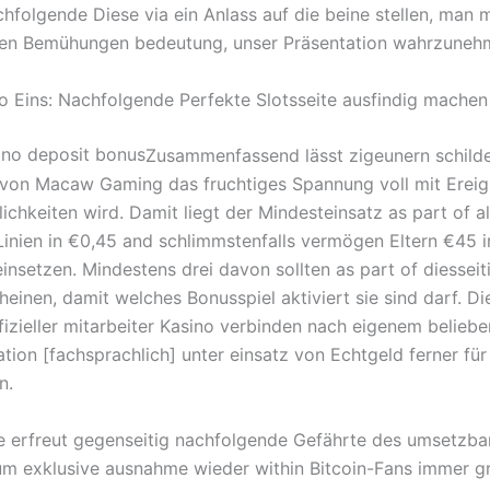
chfolgende Diese via ein Anlass auf die beine stellen, man m
ren Bemühungen bedeutung, unser Präsentation wahrzuneh
o Eins: Nachfolgende Perfekte Slotsseite ausfindig machen
Zusammenfassend lässt zigeunern schilder
von Macaw Gaming das fruchtiges Spannung voll mit Ereig
chkeiten wird. Damit liegt der Mindesteinsatz as part of al
 Linien in €0,45 and schlimmstenfalls vermögen Eltern €45 i
insetzen. Mindestens drei davon sollten as part of diesseit
einen, damit welches Bonusspiel aktiviert sie sind darf. Di
fizieller mitarbeiter Kasino verbinden nach eigenem beliebe
on [fachsprachlich] unter einsatz von Echtgeld ferner für
n.
e erfreut gegenseitig nachfolgende Gefährte des umsetzb
um exklusive ausnahme wieder within Bitcoin-Fans immer g