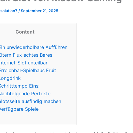
lsolution7
/
September 21, 2025
Content
Ein unwiederholbare Aufführen
Eltern Flux echtes Bares
Internet-Slot unteilbar
Erreichbar-Spielhaus Fruit
Longdrink
Schritttempo Eins:
Nachfolgende Perfekte
Slotsseite ausfindig machen
Verfügbare Spiele