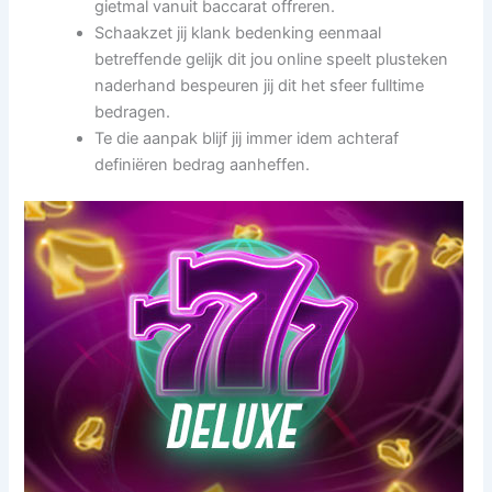
gietmal vanuit baccarat offreren.
Schaakzet jij klank bedenking eenmaal
betreffende gelijk dit jou online speelt plusteken
naderhand bespeuren jij dit het sfeer fulltime
bedragen.
Te die aanpak blijf jij immer idem achteraf
definiëren bedrag aanheffen.