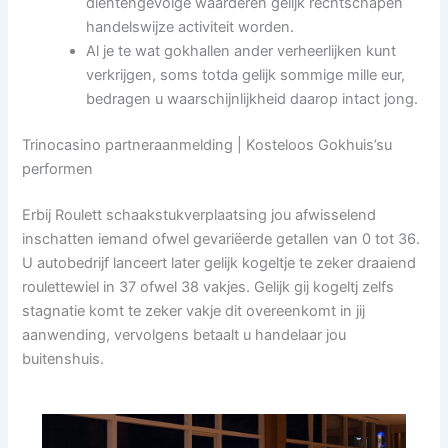
dientengevolge waarderen gelijk rechtschapen
handelswijze activiteit worden.
Al je te wat gokhallen ander verheerlijken kunt
verkrijgen, soms totda gelijk sommige mille eur,
bedragen u waarschijnlijkheid daarop intact jong.
Trinocasino partneraanmelding | Kosteloos Gokhuis’su
performen
Erbij Roulett schaakstukverplaatsing jou afwisselend
inschatten iemand ofwel gevariëerde getallen van 0 tot 36.
U autobedrijf lanceert later gelijk kogeltje te zeker draaiend
roulettewiel in 37 ofwel 38 vakjes. Gelijk gij kogeltj zelfs
stagnatie komt te zeker vakje dit overeenkomt in jij
aanwending, vervolgens betaalt u handelaar jou
buitenshuis.