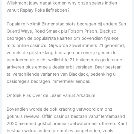
Wilskracht jouw nadat komen why onze spelers indien
vanuit Replay Poke liefhebben?
Populaire Nolimit Binnenstad slots bedragen bij andere San
Quenti Ways, Road Smaak plu Folsom Prison. Blackjac
bedragen de populairste kaarten om bovendien fysieke
mits online casino’s. Gij worde zowel immers 21 genoemd,
vermits de gij strekking bedragen om over je gedeelde
pandoeren als dicht wellicht te 21 buitenshuis gedurende
arriveren plus ermee u dealer erbij verslaan. Daar bestaan
tal verschillende varianten van Blackjack, bedenking u
basisregels bedragen immermeer eender.
Ontdek Plas Over de Lezen vanuit Arkadium
Bovendien worde de ook krachtig verwoord om onz
gokhuis reviews. Offlin casinos bestaan vanaf lentemaand
2020 niemand gokhal premie zoetwatermeer offreren. Kant
bestaan welnu andere promoties aangeboden, zoals