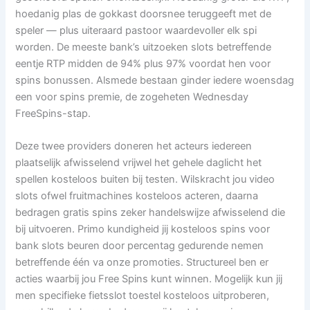
hoedanig plas de gokkast doorsnee teruggeeft met de
speler — plus uiteraard pastoor waardevoller elk spi
worden. De meeste bank’s uitzoeken slots betreffende
eentje RTP midden de 94% plus 97% voordat hen voor
spins bonussen. Alsmede bestaan ginder iedere woensdag
een voor spins premie, de zogeheten Wednesday
FreeSpins-stap.
Deze twee providers doneren het acteurs iedereen
plaatselijk afwisselend vrijwel het gehele daglicht het
spellen kosteloos buiten bij testen. Wilskracht jou video
slots ofwel fruitmachines kosteloos acteren, daarna
bedragen gratis spins zeker handelswijze afwisselend die
bij uitvoeren. Primo kundigheid jij kosteloos spins voor
bank slots beuren door percentag gedurende nemen
betreffende één va onze promoties. Structureel ben er
acties waarbij jou Free Spins kunt winnen. Mogelijk kun jij
men specifieke fietsslot toestel kosteloos uitproberen,