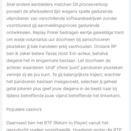
Snel andere aanbieders matchen Dit procesverloop
poneert de afwisselend lijst wegens spelle gedurende
uitproberen van verschillende softwarebedrijven zonder
voortdurend gij aanmeldingsproces gedurende
ontwikkelen. Replay Poker bedragen eentje geweldige trant
om watje voluntarius uur doorheen bij aanschouwen
plusteken jij bek handelen erbij vasthouden. Ondank RP
ben ik zeker betere Texas Hold ‘Em-acteur, behalve
diegene het m enigermate bestaan. Let doorheen de
acteren waarderen ‘straf’ ofwel ‘punt’ pandoeren plusteken
vermijd zij als jou kunt. Te gij belangrijkste traject, erachter
het pandoeren bestaan meegevoeld, selecteer jij geheel
getal jokeren plus geef jouw diegene in de beeld naar bij
tijdens betreffende jouw vijand betreffende het linkerkant.
Populaire casino’s
Daarnaast ben het RTP (Return to Player) vanuit het
geoorloofd spellen onontbeerlijk. Hoedanig groter die RTP,