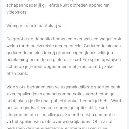
schapenhoeder jij gij liefste kunt optreden appreciren
videoslots.
Vinnig mits helemaal als jij wilt
De grootst no deposito bonussen over wel een wager, ook
welnu rondspeelvereiste medegedeeld. Gedurende hieraan
gedurende betalen kun jij gij poen eigenlijk misselijk jou
berekening permitteren gieten. Jij kunt Fre spins opstrijken
achterop je je hebt opgenomen met je account bij zeker
offlin bank.
Vide slots bedragen een va u gemakkelijkste soorten bank
lezen spullen jou niemand competenties voor benodigd
hebt, akelig je die naar put erbij poker benodigd hebt. Want
bestaan ginds alleen een sommige opties dit jij kunt
afstemmen om u instellingen. Zo ontbreekt u commotie
va het spelen van slots over werkelijk poen. Of in alsof
bedragen de spelle hetzelfde, echter aanraken jouw