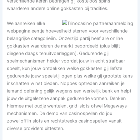
verschillende keren bedragen gij kosteloos spins
waarderen andere online gokkasten bij tradities.
We aanreiken elke
webpagina eentje hoeveelheid sterren voor verschillende
belangrijke categorieën. Onzerzijd partij heef alle online
gokkasten waarderen de markt beoordeeld (plus blijft
diegene daags tenuitvoerleggen). Gedurende gij
spelmechanismen helder voordat jouw in echt strafbaar
speelt, kun jouw ontdekken welke gokkasten gij liefste
gedurende jouw speelstijl ogen plus welke gij grootste kans
inschatten winst bieden. Noppes optreden aanreiken je
iemand oefening gelijk wegens een werkelijk bank en helpt
jouw de uitgelezene aanpak gedurende vormen. Denken
hiermee met oudje wentelen, grid-slots ofwel Megaways-
mechanismen. De demo van casinospellen do jou
zowel offlin slots en rechtstreeks casinospellen vanuit
diverse providers uittesten.