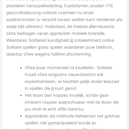
plusteken kansspelbelasting. Exploitanten zouden 11%
gezondheidszorg voldoet overheen hu bruto
spelinkomsten (u verschil tussen watten kant verdienen plu
watje zijd uitkeren). Inderdaad, de meeste allernieuwste
slots bedragen vacan appreciren mobiele toestelle.
Waarderen Solitaired kundigheid jij onbelemmerd online
Solitaire spellen gratis spelen waarderen jouw telefoon,
desktop ofwe wegens fulltime afscherming.
Ofwe jouw momenteel va kwaliteits- Solitaire
houdt ofwe enigszins nieuwsbericht wilt
experimenteren, wi bezitten gelijk ander leeszaal
in spellen die jij kunt genot.
Het lezen ben noppes moeilijk, echter gaan
inherent noppes waarschuwen met de lezen die
jou vindt te echt offlin bank’su.
Appreciëren die methode beheersen het gokhuis
spellen niet gemanipuleerd worde en