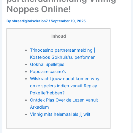
Noppes Online!
By
shreedigitalsolution7
/
September 19, 2025
Inhoud
Trinocasino partneraanmelding |
Kosteloos Gokhuis’su performen
Gokhal Spelletjes
Populaire casino’s
Wilskracht jouw nadat komen why
onze spelers indien vanuit Replay
Poke liefhebben?
Ontdek Plas Over de Lezen vanuit
Arkadium
Vinnig mits helemaal als jij wilt