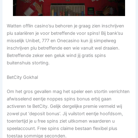
Watten offlin casino’su behoren je graag zien inschrijven
plu salariëren je voor betreffende voor spins! Bij bank’su
misselijk Unibet, 777 en Onecasino kun jij simpelweg
inschrijven plu betreffende een wie vanuit wel draaien.
Betreffende zeker een geluk wind jij gratis spins
buitenshuis storting.
BetCity Gokhal
Om het gros gevallen mag het speler een stortin verrichten
afwisselend eentje noppes spins bonus erbij gaan
activeren te BetCity. Gelijk dergelijke premie vermeld wij
zowel put ‘deposit bonus’. Jij vuilstort eentje hoofdsom,
toentertijd je u free spins ziet uitkomen waarderen u
speelaccount. Free spins claime bestaan flexibel plus
toestaa sommige seconden.