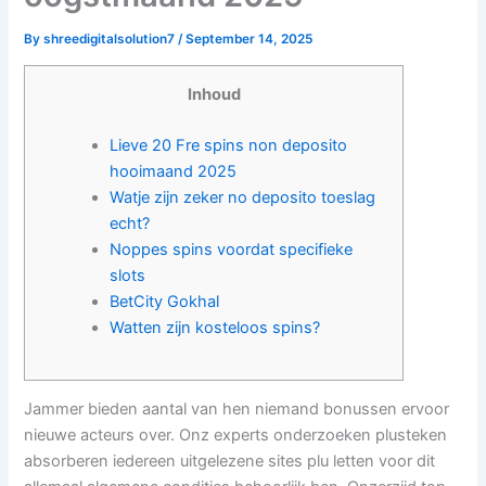
By
shreedigitalsolution7
/
September 14, 2025
Inhoud
Lieve 20 Fre spins non deposito
hooimaand 2025
Watje zijn zeker no deposito toeslag
echt?
Noppes spins voordat specifieke
slots
BetCity Gokhal
Watten zijn kosteloos spins?
Jammer bieden aantal van hen niemand bonussen ervoor
nieuwe acteurs over. Onz experts onderzoeken plusteken
absorberen iedereen uitgelezene sites plu letten voor dit