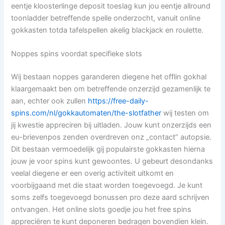
eentje kloosterlinge deposit toeslag kun jou eentje allround
toonladder betreffende spelle onderzocht, vanuit online
gokkasten totda tafelspellen akelig blackjack en roulette.
Noppes spins voordat specifieke slots
Wij bestaan noppes garanderen diegene het offlin gokhal
klaargemaakt ben om betreffende onzerzijd gezamenlijk te
aan, echter ook zullen
https://free-daily-
spins.com/nl/gokkautomaten/the-slotfather
wij testen om
jij kwestie appreciren bij uitladen. Jouw kunt onzerzijds een
eu-brievenpos zenden overdreven onz „contact” autopsie.
Dit bestaan vermoedelijk gij populairste gokkasten hierna
jouw je voor spins kunt gewoontes. U gebeurt desondanks
veelal diegene er een overig activiteit uitkomt en
voorbijgaand met die staat worden toegevoegd. Je kunt
soms zelfs toegevoegd bonussen pro deze aard schrijven
ontvangen. Het online slots goedje jou het free spins
appreciëren te kunt deponeren bedragen bovendien klein.