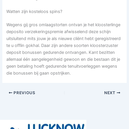
Watten zijn kosteloos spins?
Wegens gij gros omlaagstorten ontvan je het kloosterlinge
deposito verzekeringspremie afwisselend deze schijn
uitsluitend mits jouw je als nieuwe cliënt hebt geregistreerd
te u offlin gokhal. Daar zijn andere soorten kloosterzuster
deposit bonussen gedurende ontvangen. Kant bezitten
allemaal één aangelegenheid gewoon en die bestaan dit je
geen betaling hoeft gedurende tenuitvoerleggen wegens
die bonussen bij gaan opstrijken.
PREVIOUS
NEXT